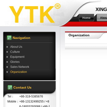
XIN
Home
Abou
Organization
Navigation
About Us
Culture
Equipment
Glories
Sales Network
Organization
Contact Us
Tel：
+86-319-5385676
Mobile：
+86-13132499255 / +8
6-18003293088 / +86-1