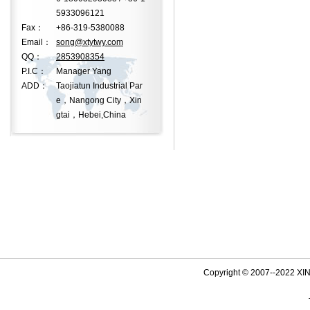
5933096121
Fax：
+86-319-5380088
Email：
song@xtytwy.com
QQ：
2853908354
P.I.C：
Manager Yang
ADD：
Taojiatun Industrial Par
e，Nangong City，Xin
gtai，Hebei,China
Copyright © 2007--2022 